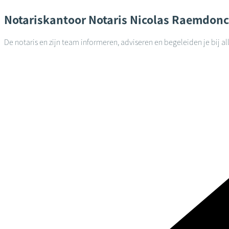
Notariskantoor
Notaris Nicolas Raemdon
De notaris en zijn team informeren, adviseren en begeleiden je bij a