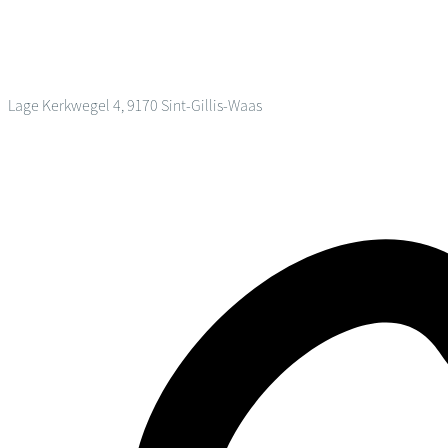
Lage Kerkwegel 4, 9170 Sint-Gillis-Waas