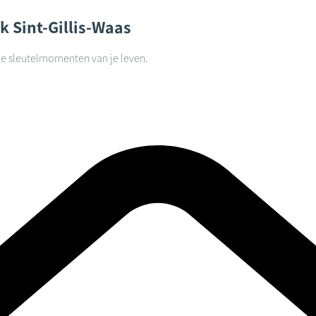
ck
Sint-Gillis-Waas
lle sleutelmomenten van je leven.